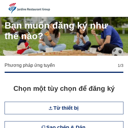
JRG
Bạn muốn đăng ký như
thế nào?
Phương pháp ứng tuyển
1
/3
Chọn một tùy chọn để đăng ký
Tải tệp CV lên
Từ thiết bị
Dán CV
Sao chép & Dán